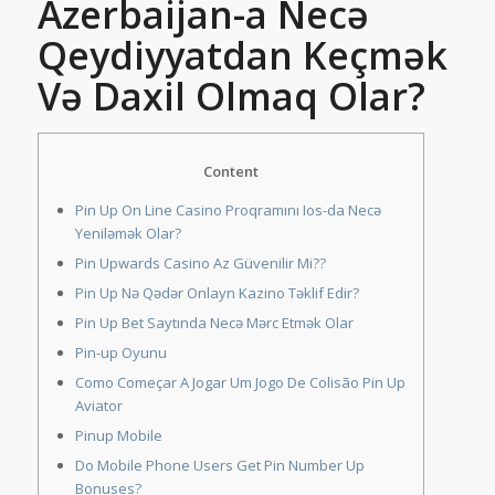
Azerbaijan-a Necə
Qeydiyyatdan Keçmək
Və Daxil Olmaq Olar?
Content
Pin Up On Line Casino Proqramını Ios-da Necə
Yeniləmək Olar?
Pin Upwards Casino Az Güvenilir Mi??
Pin Up Nə Qədər Onlayn Kazino Təklif Edir?
Рin Uр Bеt Sаytındа Nесə Mərс Еtmək Оlаr
Pin-up Oyunu
Como Começar A Jogar Um Jogo De Colisão Pin Up
Aviator
Pinup Mobile
Do Mobile Phone Users Get Pin Number Up
Bonuses?