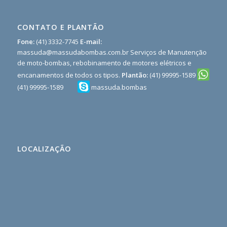
CONTATO E PLANTÃO
Fone:
(41) 3332-7745
E-mail:
massuda@massudabombas.com.br
Serviços de Manutenção
de moto-bombas, rebobinamento de motores elétricos e
encanamentos de todos os tipos.
Plantão:
(41) 99995-1589
(41) 99995-1589
massuda.bombas
;
Rekomendasi
situs
toto
98
LOCALIZAÇÃO
toto
buku
mimpi
3d
terlengkap
Teruapdate
Terlengkap