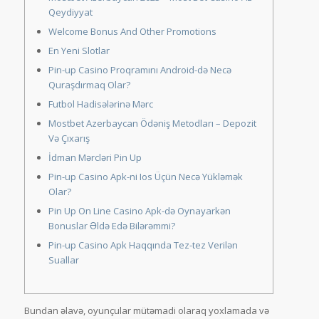
Qeydiyyat
Welcome Bonus And Other Promotions
En Yeni Slotlar
Pin-up Casino Proqramını Android-də Necə
Quraşdırmaq Olar?
Futbоl Hаdisələrinə Mərс
Mostbet Azerbaycan Ödəniş Metodları – Depozit
Və Çıxarış
İdman Mərcləri Pin Up
Pin-up Casino Apk-ni Ios Üçün Necə Yükləmək
Olar?
Pin Up On Line Casino Apk-də Oynayarkən
Bonuslar Əldə Edə Bilərəmmi?
Pin-up Casino Apk Haqqında Tez-tez Verilən
Suallar
Bundаn əlаvə, оyunçulаr mütəmаdi оlаrаq yоxlаmаdа və