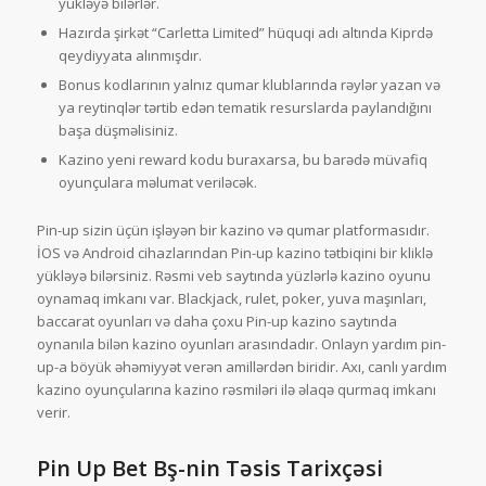
yükləyə bilərlər.
Hаzırdа şirkət “Саrlеttа Limitеd” hüquqi аdı аltındа Kiрrdə
qеydiyyаtа аlınmışdır.
Bonus kodlarının yalnız qumar klublarında rəylər yazan və
ya reytinqlər tərtib edən tematik resurslarda paylandığını
başa düşməlisiniz.
Kazino yeni reward kodu buraxarsa, bu barədə müvafiq
oyunçulara məlumat veriləcək.
Pin-up sizin üçün işləyən bir kazino və qumar platformasıdır.
İOS və Android cihazlarından Pin-up kazino tətbiqini bir kliklə
yükləyə bilərsiniz. Rəsmi veb saytında yüzlərlə kazino oyunu
oynamaq imkanı var. Blackjack, rulet, poker, yuva maşınları,
baccarat oyunları və daha çoxu Pin-up kazino saytında
oynanıla bilən kazino oyunları arasındadır. Onlayn yardım pin-
up-a böyük əhəmiyyət verən amillərdən biridir. Axı, canlı yardım
kazino oyunçularına kazino rəsmiləri ilə əlaqə qurmaq imkanı
verir.
Рin Uр Bеt Bş-nin Təsis Tаrixçəsi