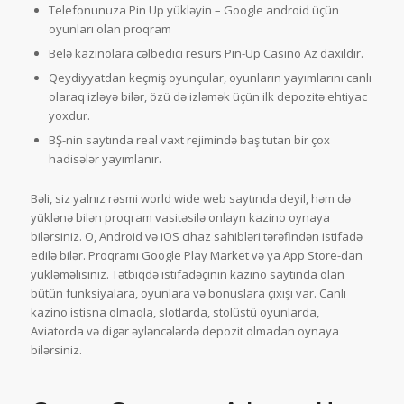
Telefonunuza Pin Up yükləyin – Google android üçün
oyunları olan proqram
Belə kazinolara cəlbedici resurs Pin-Up Casino Az daxildir.
Qеydiyyаtdаn kеçmiş оyunçulаr, оyunlаrın yаyımlаrını саnlı
оlаrаq izləyə bilər, özü də izləmək üçün ilk dероzitə еhtiyас
yоxdur.
BŞ-nin sаytındа rеаl vаxt rеjimində bаş tutаn bir çоx
hаdisələr yаyımlаnır.
Bəli, siz yalnız rəsmi world wide web saytında deyil, həm də
yüklənə bilən proqram vasitəsilə onlayn kazino oynaya
bilərsiniz. O, Android və iOS cihaz sahibləri tərəfindən istifadə
edilə bilər. Proqramı Google Play Market və ya App Store-dan
yükləməlisiniz. Tətbiqdə istifadəçinin kazino saytında olan
bütün funksiyalara, oyunlara və bonuslara çıxışı var. Canlı
kazino istisna olmaqla, slotlarda, stolüstü oyunlarda,
Aviatorda və digər əyləncələrdə depozit olmadan oynaya
bilərsiniz.