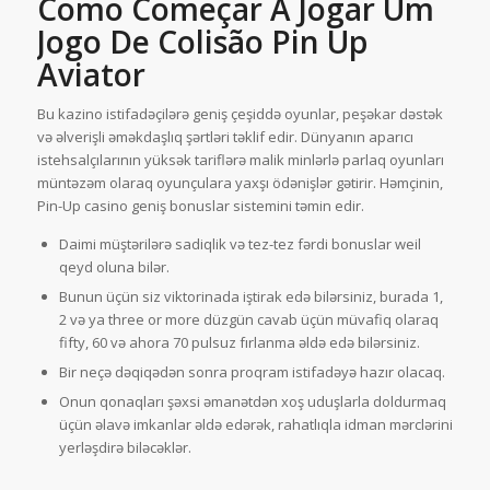
Como Começar A Jogar Um
Jogo De Colisão Pin Up
Aviator
Bu kazino istifadəçilərə geniş çeşiddə oyunlar, peşəkar dəstək
və əlverişli əməkdaşlıq şərtləri təklif edir. Dünyanın aparıcı
istehsalçılarının yüksək tariflərə malik minlərlə parlaq oyunları
müntəzəm olaraq oyunçulara yaxşı ödənişlər gətirir. Həmçinin,
Pin-Up casino geniş bonuslar sistemini təmin edir.
Daimi müştərilərə sadiqlik və tez-tez fərdi bonuslar weil
qeyd oluna bilər.
Bunun üçün siz viktorinada iştirak edə bilərsiniz, burada 1,
2 və ya three or more düzgün cavab üçün müvafiq olaraq
fifty, 60 və ahora 70 pulsuz fırlanma əldə edə bilərsiniz.
Bir neçə dəqiqədən sonra proqram istifadəyə hazır olacaq.
Onun qonaqları şəxsi əmanətdən xoş uduşlarla doldurmaq
üçün əlavə imkanlar əldə edərək, rahatlıqla idman mərclərini
yerləşdirə biləcəklər.