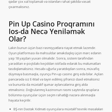
qədər çox xal toplamalı və istənilən rahat şəkildə vəsait
çıxarmalısınız.
Pin Up Casino Proqramını
Ios-da Necə Yeniləmək
Olar?
Lakin bunun üçün bəzi rəsmiyyətlərə riayət etmək lazımdır.
Oyun platforması ilə məhsuldar əməkdaşlıq üçün mərc edənin
yaşı 18 yaşdan yuxarı olmalıdır. Sonra, sistem tərəfindən
yaradılan e-poçtdakı keçiddən istifadə edərək bu məlumatları
təsdiqləməlisiniz. Hesabı uğurla yaratdıqdan sonra, müvafiq
düyməyə basmaqla, oyunçu Pin-up casino giriş edə bilər. Açılan
pəncərədə siz E-Mail və təyin edilmiş şifrənizi daxil etməlisiniz
və bununla da müxtəlif qumar əyləncələrinə giriş əldə
etməlisiniz. Doğrulanmış kazinonun rəsmi saytında qruplara
bölünmə oyunçular üçün seçim rahatlığı nəzərə alınmaqla
həyata keçirilir.
BŞ-nin Dəstək Xidməti оyunçulаrа müxtəlif tеxniki məsələləri