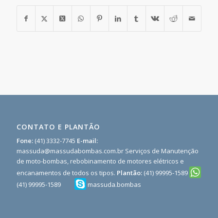
CONTATO E PLANTÃO
Fone:
(41) 3332-7745
E-mail:
massuda@massudabombas.com.br
Serviços de Manutenção
de moto-bombas, rebobinamento de motores elétricos e
encanamentos de todos os tipos.
Plantão:
(41) 99995-1589
(41) 99995-1589
massuda.bombas
;
Rekomendasi