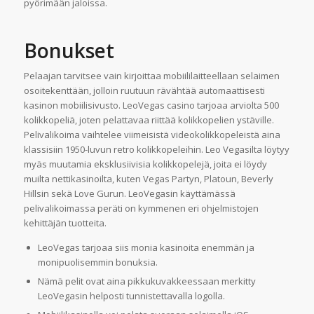
pyörimään jaloissa.
Bonukset
Pelaajan tarvitsee vain kirjoittaa mobiililaitteellaan selaimen
osoitekenttään, jolloin ruutuun rävähtää automaattisesti
kasinon mobiilisivusto. LeoVegas casino tarjoaa arviolta 500
kolikkopeliä, joten pelattavaa riittää kolikkopelien ystäville.
Pelivalikoima vaihtelee viimeisistä videokolikkopeleistä aina
klassisiin 1950-luvun retro kolikkopeleihin. Leo Vegasilta löytyy
myäs muutamia eksklusiivisia kolikkopelejä, joita ei löydy
muilta nettikasinoilta, kuten Vegas Partyn, Platoun, Beverly
Hillsin sekä Love Gurun. LeoVegasin käyttämässä
pelivalikoimassa peräti on kymmenen eri ohjelmistojen
kehittäjän tuotteita.
LeoVegas tarjoaa siis monia kasinoita enemmän ja
monipuolisemmin bonuksia.
Nämä pelit ovat aina pikkukuvakkeessaan merkitty
LeoVegasin helposti tunnistettavalla logolla.