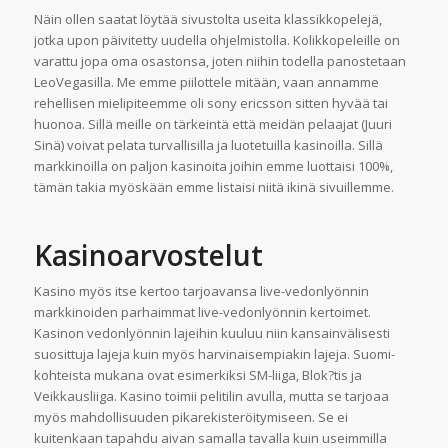
Näin ollen saatat löytää sivustolta useita klassikkopelejä,
jotka upon päivitetty uudella ohjelmistolla. Kolikkopeleille on
varattu jopa oma osastonsa, joten niihin todella panostetaan
LeoVegasilla. Me emme piilottele mitään, vaan annamme
rehellisen mielipiteemme oli sony ericsson sitten hyvää tai
huonoa. Sillä meille on tärkeintä että meidän pelaajat (Juuri
Sinä) voivat pelata turvallisilla ja luotetuilla kasinoilla. Sillä
markkinoilla on paljon kasinoita joihin emme luottaisi 100%,
tämän takia myöskään emme listaisi niitä ikinä sivuillemme.
Kasinoarvostelut
Kasino myös itse kertoo tarjoavansa live-vedonlyönnin
markkinoiden parhaimmat live-vedonlyönnin kertoimet.
Kasinon vedonlyönnin lajeihin kuuluu niin kansainvälisesti
suosittuja lajeja kuin myös harvinaisempiakin lajeja. Suomi-
kohteista mukana ovat esimerkiksi SM-liiga, Blok?tis ja
Veikkausliiga. Kasino toimii pelitilin avulla, mutta se tarjoaa
myös mahdollisuuden pikarekisteröitymiseen. Se ei
kuitenkaan tapahdu aivan samalla tavalla kuin useimmilla