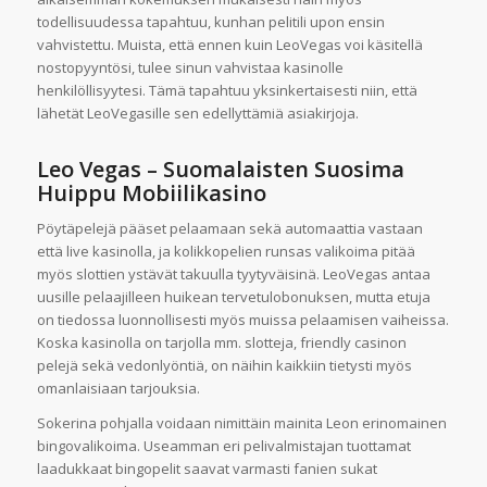
todellisuudessa tapahtuu, kunhan pelitili upon ensin
vahvistettu. Muista, että ennen kuin LeoVegas voi käsitellä
nostopyyntösi, tulee sinun vahvistaa kasinolle
henkilöllisyytesi. Tämä tapahtuu yksinkertaisesti niin, että
lähetät LeoVegasille sen edellyttämiä asiakirjoja.
Leo Vegas – Suomalaisten Suosima
Huippu Mobiilikasino
Pöytäpelejä pääset pelaamaan sekä automaattia vastaan
että live kasinolla, ja kolikkopelien runsas valikoima pitää
myös slottien ystävät takuulla tyytyväisinä. LeoVegas antaa
uusille pelaajilleen huikean tervetulobonuksen, mutta etuja
on tiedossa luonnollisesti myös muissa pelaamisen vaiheissa.
Koska kasinolla on tarjolla mm. slotteja, friendly casinon
pelejä sekä vedonlyöntiä, on näihin kaikkiin tietysti myös
omanlaisiaan tarjouksia.
Sokerina pohjalla voidaan nimittäin mainita Leon erinomainen
bingovalikoima. Useamman eri pelivalmistajan tuottamat
laadukkaat bingopelit saavat varmasti fanien sukat