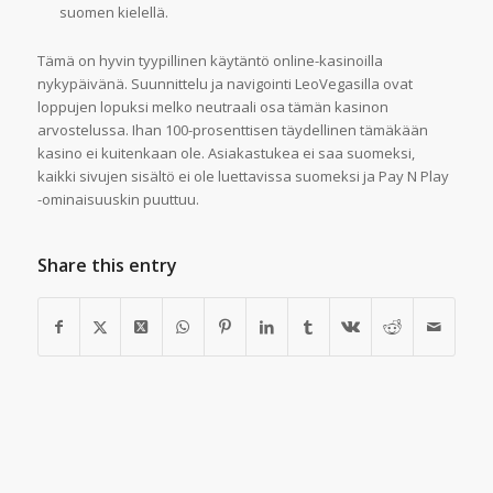
suomen kielellä.
Tämä on hyvin tyypillinen käytäntö online-kasinoilla
nykypäivänä. Suunnittelu ja navigointi LeoVegasilla ovat
loppujen lopuksi melko neutraali osa tämän kasinon
arvostelussa. Ihan 100-prosenttisen täydellinen tämäkään
kasino ei kuitenkaan ole. Asiakastukea ei saa suomeksi,
kaikki sivujen sisältö ei ole luettavissa suomeksi ja Pay N Play
-ominaisuuskin puuttuu.
Share this entry