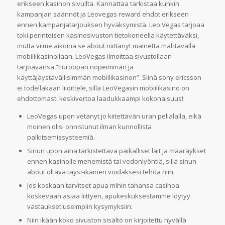
erikseen kasinon sivuilta. Kannattaa tarkistaa kunkin
kampanjan säännöt ja Leovegas reward ehdot erikseen
ennen kampanjatarjouksen hyväksymistä. Leo Vegas tarjoaa
toki perinteisen kasinosivuston tietokoneella käytettäväksi,
mutta viime aikoina se about niittänyt mainetta mahtavalla
mobiilikasinollaan. LeoVegas ilmoittaa sivustollaan
tarjoavansa “Euroopan nopeimman ja
käyttäjäystävällisimmän mobiilikasinon”. Siinä sony ericsson
ei todellakaan liioittele, sillä LeoVegasin mobiilikasino on
ehdottomasti keskivertoa laadukkaampi kokonaisuus!
LeoVegas upon vetänyt jo kiitettävän uran pelialalla, eikä
moinen olisi onnistunut ilman kunnollista
palkitsemissysteemiä.
Sinun upon aina tarkistettava paikalliset lait ja määräykset
ennen kasinolle menemistä tai vedonlyöntiä, sillä sinun
about oltava täysi-ikäinen voidaksesi tehdä niin.
Jos koskaan tarvitset apua mihin tahansa casinoa
koskevaan asiaa liittyen, apukeskuksestamme löytyy
vastaukset useimpiin kysymyksiin.
Niin ikään koko sivuston sisältö on kirjoitettu hyvällä