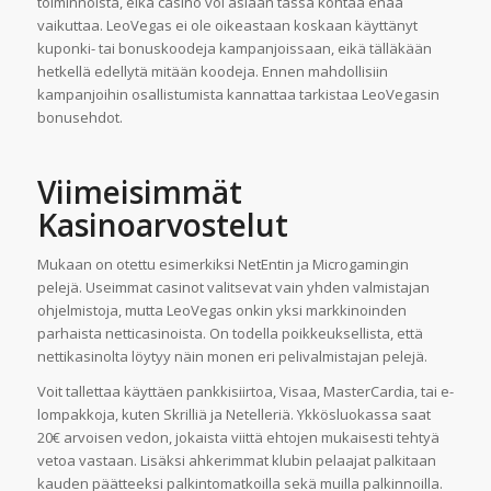
toiminnoista, eikä casino voi asiaan tässä kohtaa enää
vaikuttaa. LeoVegas ei ole oikeastaan koskaan käyttänyt
kuponki- tai bonuskoodeja kampanjoissaan, eikä tälläkään
hetkellä edellytä mitään koodeja. Ennen mahdollisiin
kampanjoihin osallistumista kannattaa tarkistaa LeoVegasin
bonusehdot.
Viimeisimmät
Kasinoarvostelut
Mukaan on otettu esimerkiksi NetEntin ja Microgamingin
pelejä. Useimmat casinot valitsevat vain yhden valmistajan
ohjelmistoja, mutta LeoVegas onkin yksi markkinoinden
parhaista netticasinoista. On todella poikkeuksellista, että
nettikasinolta löytyy näin monen eri pelivalmistajan pelejä.
Voit tallettaa käyttäen pankkisiirtoa, Visaa, MasterCardia, tai e-
lompakkoja, kuten Skrilliä ja Netelleriä. Ykkösluokassa saat
20€ arvoisen vedon, jokaista viittä ehtojen mukaisesti tehtyä
vetoa vastaan. Lisäksi ahkerimmat klubin pelaajat palkitaan
kauden päätteeksi palkintomatkoilla sekä muilla palkinnoilla.