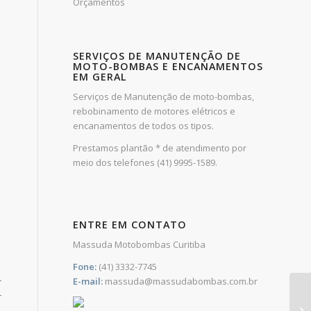
Orçamentos
SERVIÇOS DE MANUTENÇÃO DE
MOTO-BOMBAS E ENCANAMENTOS
EM GERAL
Serviços de Manutenção de moto-bombas,
rebobinamento de motores elétricos e
encanamentos de todos os tipos.
Prestamos plantão * de atendimento por
meio dos telefones (41) 9995-1589.
ENTRE EM CONTATO
Massuda Motobombas Curitiba
Fone:
(41) 3332-7745
E-mail:
massuda@massudabombas.com.br
r
r
1x