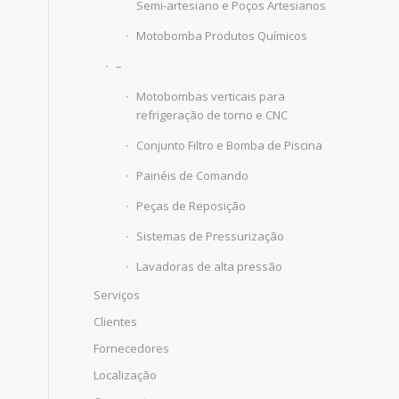
Semi-artesiano e Poços Artesianos
Motobomba Produtos Químicos
–
Motobombas verticais para
refrigeração de torno e CNC
Conjunto Filtro e Bomba de Piscina
Painéis de Comando
Peças de Reposição
Sistemas de Pressurização
Lavadoras de alta pressão
Serviços
Clientes
Fornecedores
Localização