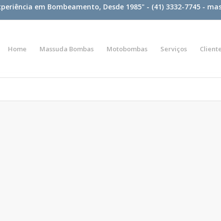
xperiência em Bombeamento, Desde 1985" - (41) 3332-7745 -
mas
Home
Massuda Bombas
Motobombas
Serviços
Client