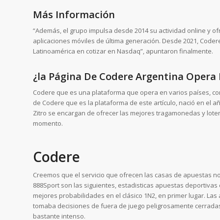
Más Información
“Además, el grupo impulsa desde 2014 su actividad online y ofr
aplicaciones móviles de última generación. Desde 2021, Codere
Latinoamérica en cotizar en Nasdaq”, apuntaron finalmente.
¿la Página De Codere Argentina Opera 
Codere que es una plataforma que opera en varios países, com
de Codere que es la plataforma de este artículo, nació en el
Zitro se encargan de ofrecer las mejores tragamonedas y lote
momento.
Codere
Creemos que el servicio que ofrecen las casas de apuestas no
888Sport son las siguientes, estadisticas apuestas deportiva
mejores probabilidades en el clásico 1N2, en primer lugar. Las
tomaba decisiones de fuera de juego peligrosamente cerradas
bastante intenso.