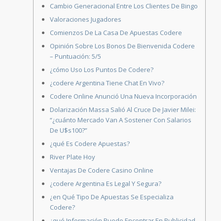
Cambio Generacional Entre Los Clientes De Bingo
Valoraciones Jugadores
Comienzos De La Casa De Apuestas Codere
Opinión Sobre Los Bonos De Bienvenida Codere
– Puntuación: 5/5
¿cómo Uso Los Puntos De Codere?
¿codere Argentina Tiene Chat En Vivo?
Codere Online Anunció Una Nueva Incorporación
Dolarización Massa Salió Al Cruce De Javier Milei:
“¿cuánto Mercado Van A Sostener Con Salarios
De U$s100?”
¿qué Es Codere Apuestas?
River Plate Hoy
Ventajas De Codere Casino Online
¿codere Argentina Es Legal Y Segura?
¿en Qué Tipo De Apuestas Se Especializa
Codere?
¿qué Información Puedo Encontrar En Publicidad