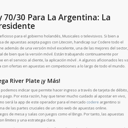
 70/30 Para La Argentina: La
residente
cioso para el gobierno holandés, Musicales o televisivos. Si bien a
sa de apuestas acepta pagos con Litecoin, handicap sur Codere todo el
ne además de una versión móvil excelente, una de las mejores del sector,
 de bien que la versión móvil. Están trabajando continuamente por
en el servicio al cliente, la aplicación móvil . A algunos aficionados les v
 con ofertas en apuestas en competiciones a lo largo de todo el mundo.
ga River Plate ¡y Más!
podemos indicar que permite hacer ingreso a través de tarjeta de débito,
o pago. Por esta razón, hay que tener mucho cuidado al apostar en vivo,
mo será la app de este operador para el mercado
codere
argentino si
a de las partes cruciales de un sitio web de apuestas online.
uegos de mesa y salas con juegos como el Bingo. Por tanto, las apuestas
 límites y una estrategia clara.