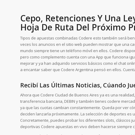
Cepo, Retenciones Y Una Ley
Hoja De Ruta Del Próximo P
Tipos de apuestas combinadas Codere esto también será benefi
veces los anuncios en el sitio web pueden mostrar que una ca
mundo siempre tiene un teléfono móvil en ellos. Codere dispo
pero como complemento cuenta con una App que funciona igual
mejorar y ya han adquirido servicios básicos como el chat online 
a encantar saber que Codere Argentina pensó en ellos. Cuenta
Recibí Las Últimas Noticias, Cúando Jue
Ahora que Codere Ciudad de Buenos Aires ya es una realidad, 
transferencia bancaria, DEBIN y también tienes codere mercad
ya que las cuotas cambian constantemente. Queda por ver có
deciden lanzarla próximamente. La selección de deportes es un
Concretamente, puedes probar los diferentes slots, clásicos j
deportivas Codere apuestas en vivo deben hacerse siempre con