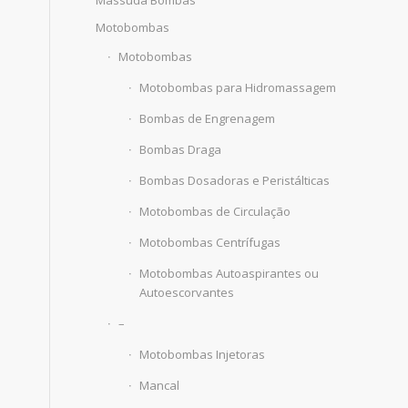
Massuda Bombas
Motobombas
Motobombas
Motobombas para Hidromassagem
Bombas de Engrenagem
Bombas Draga
Bombas Dosadoras e Peristálticas
Motobombas de Circulação
Motobombas Centrífugas
Motobombas Autoaspirantes ou
Autoescorvantes
–
Motobombas Injetoras
Mancal