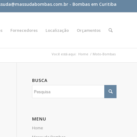
suda@massudabombas.com.br
- Bombas em Curitiba
es
Fornecedores
Localização
Orçamentos
Você está aqui:
Home
/
Moto-Bombas
BUSCA
MENU
Home