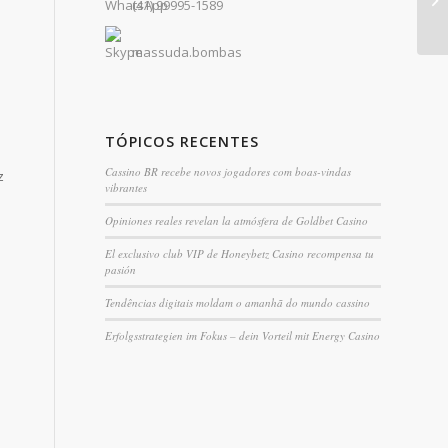
(41) 99995-1589
Kl
massuda.bombas
TÓPICOS RECENTES
Cassino BR recebe novos jogadores com boas-vindas
z
vibrantes
Opiniones reales revelan la atmósfera de Goldbet Casino
El exclusivo club VIP de Honeybetz Casino recompensa tu
pasión
Tendências digitais moldam o amanhã do mundo cassino
Erfolgsstrategien im Fokus – dein Vorteil mit Energy Casino