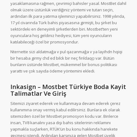
yasaklamasına rağmen, çevrimiçi bahisler yasal. MostBet dahil
olmak üzere üstünlük verdiğiniz yöntemi ve tutarı seçin,
ardından ilk para yatırma işleminizi yapabilirsiniz. 1998 yılında,
17 yıl civarında Türk bahis piyasasına girmişti, bu şirket bu
sektördeki en deneyimli şirketlerden biri. Mostbet’ten yeni
oyunculara hoş geldiniz hediyesi, tüm yeni oyuncuların
katılabileceği özel bir promosyondur.
Nternette sizi aldatmağa v pul qazanmağa v ya layihdn hqiqi
bir hesaba girmy chd ed bilck bir neç fırıldaqçı var. Bütün
bunların üstünde Mostbet, mükemmel bir bonus politikası
yarattı ve çok sayıda ödeme yöntemini ekledi.
Inkasign – Mostbet Türkiye Boda Kayit
Talimatlar Ve Giriş
Sitemizi ziyaret ederek ve kullanmaya devam ederek çerez
kullanımına onay vermiş kabul edilirsiniz. Bunlara ek olarak
sitemizden özel bir Mostbet promosyon kodu var. Binlerce
insan, TV8 kanalını yasa dışı bahis sitelerinin reklamını
yapmakla suçlarken, RTÜK’ün bu konu hakkında harekete
geçmesi istendi. Ardından karşınıza gelen Mostbet üyelik