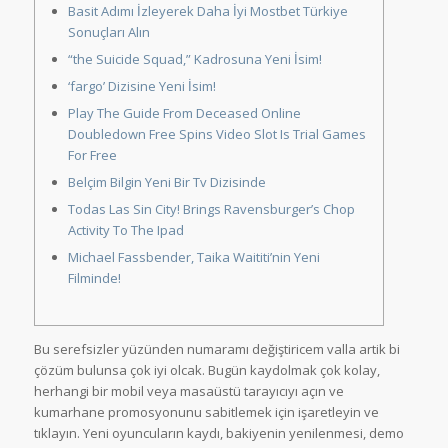
Basit Adımı İzleyerek Daha İyi Mostbet Türkiye
Sonuçları Alın
“the Suicide Squad,” Kadrosuna Yeni İsim!
‘fargo’ Dizisine Yeni İsim!
Play The Guide From Deceased Online
Doubledown Free Spins Video Slot Is Trial Games
For Free
Belçim Bilgin Yeni Bir Tv Dizisinde
Todas Las Sin City! Brings Ravensburger’s Chop
Activity To The Ipad
Michael Fassbender, Taika Waititi’nin Yeni
Filminde!
Bu serefsizler yüzünden numaramı değiştiricem valla artik bi
çözüm bulunsa çok iyi olcak. Bugün kaydolmak çok kolay,
herhangi bir mobil veya masaüstü tarayıcıyı açın ve
kumarhane promosyonunu sabitlemek için işaretleyin ve
tıklayın. Yeni oyuncuların kaydı, bakiyenin yenilenmesi, demo