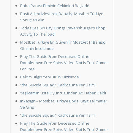
Baba Parası Filminin Çekimleri Başladı!
Basit Adımı İzleyerek Daha İyi Mostbet Türkiye
Sonuçları Alın
Todas Las Sin City! Brings Ravensburger’s Chop
Activity To The Ipad
Mostbet Türkiye En Güvenilir Mostbet Tr Bahisçi
Ofisinin Incelemesi
Play The Guide From Deceased Online
Doubledown Free Spins Video Slot Is Trial Games
For Free
Belçim Bilgin Yeni Bir Tv Dizisinde
“the Suicide Squad,” Kadrosuna Yeni İsim!
Yeşilçam’ın Usta Oyuncusundan Acı Haber Geldi
Inkasign – Mostbet Türkiye Boda Kayit Talimatlar
Ve Giriş
“the Suicide Squad,” Kadrosuna Yeni İsim!
Play The Guide From Deceased Online
Doubledown Free Spins Video Slot Is Trial Games