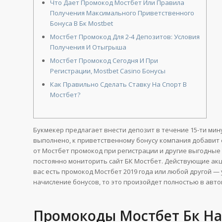
Что Дает Промокод Мостбет Или Правила
Получения Максимального Приветственного
Бонуса В Бк Mostbet
Мостбет Промокод Для 2-4 Депозитов: Условия
Получения И Отыгрыша
Мостбет Промокод Сегодня И При
Регистрации, Mostbet Casino Бонусы
Как Правильно Сделать Ставку На Спорт В
Моcтбет?
Букмекер предлагает внести депозит в течение 15-ти мину
выполнено, к приветственному бонусу компания добавит 
от Мостбет промокод при регистрации и другие выгодные
постоянно мониторить сайт БК Мостбет. Действующие акц
вас есть промокод Мостбет 2019 года или любой другой — 
начисление бонусов, то это произойдет полностью в авт
Промокоды Мостбет Бк На