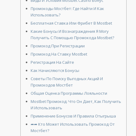
Виды И Условия Mostbet Casino Бонус
Промокоды Мостбет: Где Найти И Как
Использовать?
Бесплатная Ставка Или Фрибет В Mostbet
Какие Бонусы И Вознаграждения Я Могу
Получить С Помощью Промокода Mostbet?
Промокод При Регистрации
Промокод На Ставку Mostbet
Регистрация На Сайте
Как Начисляются Бонусы
Советы По Поиску Выгодных Акций И
Промокодов Мостбет
Общая Оценка Программы Лояльности
Mostbet Промокод: Что Он Дает, Как Получить
И Использовать
Применение Бонусов И Правила Отыгрыша
➦➦ Кто Может Использовать Промокод От
Мостбет?