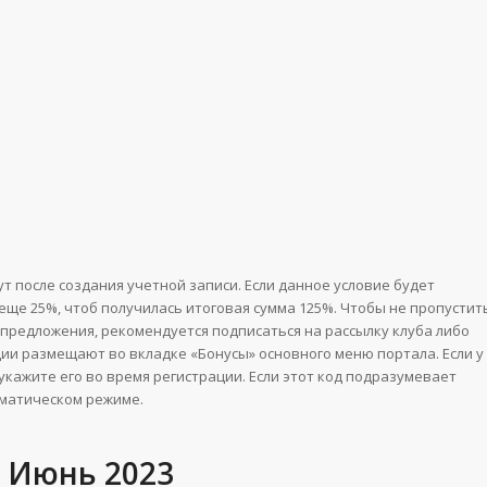
т после создания учетной записи. Если данное условие будет
еще 25%, чтоб получилась итоговая сумма 125%. Чтобы не пропустит
 предложения, рекомендуется подписаться на рассылку клуба либо
ии размещают во вкладке «Бонусы» основного меню портала. Если у
укажите его во время регистрации. Если этот код подразумевает
оматическом режиме.
 Июнь 2023