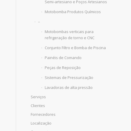
Semi-artesiano e Poços Artesianos
Motobomba Produtos Químicos
–
Motobombas verticais para
refrigeração de torno e CNC
Conjunto Filtro e Bomba de Piscina
Painéis de Comando
Peças de Reposição
Sistemas de Pressurização
Lavadoras de alta pressão
Serviços
Clientes
Fornecedores
Localização