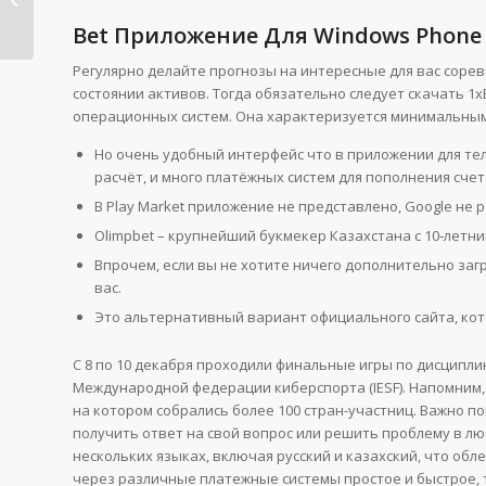
Приложение 1xbet На Андроид...
Bet Приложение Для Windows Phone
Регулярно делайте прогнозы на интересные для вас соре
состоянии активов. Тогда обязательно следует скачать 1х
операционных систем. Она характеризуется минимальны
Но очень удобный интерфейс что в приложении для тел
расчёт, и много платёжных систем для пополнения счет
В Play Market приложение не представлено, Google не 
Olimpbet – крупнейший букмекер Казахстана с 10‑летни
Впрочем, если вы не хотите ничего дополнительно загр
вас.
Это альтернативный вариант официального сайта, кото
С 8 по 10 декабря проходили финальные игры по дисципли
Международной федерации киберспорта (IESF). Напомним,
на котором собрались более 100 стран-участниц. Важно по
получить ответ на свой вопрос или решить проблему в лю
нескольких языках, включая русский и казахский, что об
через различные платежные системы простое и быстрое, та