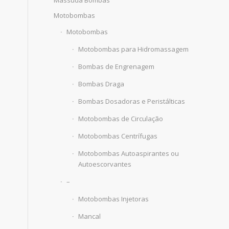
Massuda Bombas
Motobombas
Motobombas
Motobombas para Hidromassagem
Bombas de Engrenagem
Bombas Draga
Bombas Dosadoras e Peristálticas
Motobombas de Circulação
Motobombas Centrífugas
Motobombas Autoaspirantes ou
Autoescorvantes
–
Motobombas Injetoras
Mancal