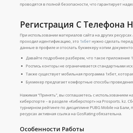
проводятся в полной безопасности, что гарантирует наде
Регистрация С Телефона 
При использовании материалов сайта на других ресурсах 
проходил идентификацию, это
1хбет
нужно сделать перед
данные в профиле и отослать букмекеру копии документо
Давайте подробнее разберем, что такое приложение 1x
Роспись конторы не ограничивается стандартными исхо
Также существует мобильная программа 1хбет, которая
Букмекер предлагает комфортные способы проведения
Нажимая “Принять”, вы соглашаетесь с использованием н
киберспорте – в разделе «Киберспорт» на Prosports. kz. 
турнирном рейтинге по дисциплине PUBG Mobile на Бали, п
ресурсах активная ссылка на GosRating обязательна.
Особенности Работы