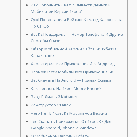
Как Пополнить Счёт И Вывести Деньги В
Мобильной Версии 1xbet?
Qcpl Представили Рейтинг Команд Казахстана
По Cs: Go
Bet Kz Поддержка — Номер Телефона И Другие
Способы Связи
Обзор Мобильной Версии Сайта Бк 1хбет В
Казахстане
Характеристики Приложения Для Андроид
Возможности Мобильного Приложения Бк
Bet Скачать На Android — Прямая Ссылка
Как Попасть На 1xbet Mobile Phone?
Вход В Личный Кабинет
Конструктор Ставок
Чего Нет В 1xbet Kz Мобильной Версии
Где Скачать Приложения От 1xbet Kz Для
Google Android, Iphone И Windows
О Мобильной Версии «1хбет»