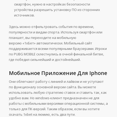
смартфон, нужно в настройках безопасности
устройства разрешить установку ПО из сторонних
источников.
Здесь можно отфильтровать события по времени,
популярности и видам спорта. Используя смартфон или
планшет, вы переходите на мобильную
версию «1хБет» автоматически. Мобильный сайт
поддерживается всеми популярными браузерами. Игроки
по PUBG MOBILE схлестнулись в очной финальной битве,
где победил сильнейший и достойнейший.
Мобильное Приложение Для Iphone
Они облегчают работу с линией и лайвом и не уступают
по функционалу основной версии сайта. Вы можете
использовать любую стратегию ставок и ставить так, как
удобно вам. Но windows-клиент предназначен не для
работы с мобильными версиями операционной системы, а
только для ПК-версий. Таким образом, если вы хотите
скачать 1xbet на люмию, есть два пути.