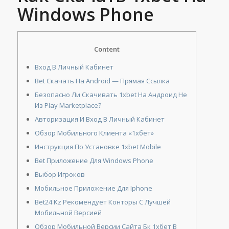
Windows Phone
Content
Вход В Личный Кабинет
Bet Скачать На Android — Прямая Ссылка
Безопасно Ли Скачивать 1xbet На Андроид Не
Из Play Marketplace?
Авторизация И Вход В Личный Кабинет
Обзор Мобильного Клиента «1хбет»
Инструкция По Установке 1xbet Mobile
Bet Приложение Для Windows Phone
Выбор Игроков
Мобильное Приложение Для Iphone
Bet24 Kz Рекомендует Конторы С Лучшей
Мобильной Версией
Обзор Мобильной Версии Сайта Бк 1хбет В