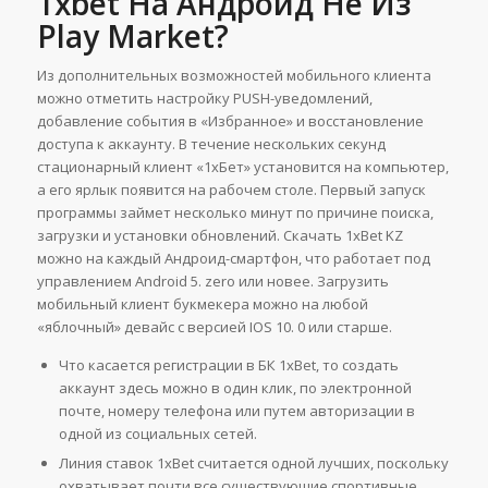
1xbet На Андроид Не Из
Play Market?
Из дополнительных возможностей мобильного клиента
можно отметить настройку PUSH-уведомлений,
добавление события в «Избранное» и восстановление
доступа к аккаунту. В течение нескольких секунд
стационарный клиент «1хБет» установится на компьютер,
а его ярлык появится на рабочем столе. Первый запуск
программы займет несколько минут по причине поиска,
загрузки и установки обновлений. Скачать 1xBet KZ
можно на каждый Андроид-смартфон, что работает под
управлением Android 5. zero или новее. Загрузить
мобильный клиент букмекера можно на любой
«яблочный» девайс с версией IOS 10. 0 или старше.
Что касается регистрации в БК 1xBet, то создать
аккаунт здесь можно в один клик, по электронной
почте, номеру телефона или путем авторизации в
одной из социальных сетей.
Линия ставок 1xBet считается одной лучших, поскольку
охватывает почти все существующие спортивные