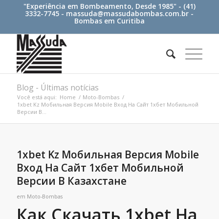
"Experiência em Bombeamento, Desde 1985" - (41)
3332-7745 -
massuda@massudabombas.com.br
-
Bombas em Curitiba
Blog - Últimas notícias
Você está aqui:
Home
/
Moto-Bombas
/
1xbet Kz Мобильная Версия Mobile Вход На Сайт 1хбет Мобильной
Версии В...
1xbet Kz Мобильная Версия Mobile
Вход На Сайт 1хбет Мобильной
Версии В Казахстане
em
Moto-Bombas
Как Скачать 1xbet На