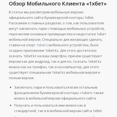
Обзор Мобильного Клиента «1хбет»
В статье мы рассмотрим мобильную версию
официального сайта букмекерской конторы 1xBet.
Расскажем о главных разделах, о том, как пользователи
могут заключать пари с помощью мобильных устройств,
перечислим основные преимущества и недостатки 1хБет
мобильной версии. Специально для желающих сделать
ставки на спорт
1xbet
с мобильного устройства, было
создано приложение 1xbet kz. Для этого достаточно
скачать 1xbet kz на ваш смартфон, причем существуют
версии как для андроид, так и для ios. Скачать 1xbet kz
можно как на телефон, так и на компьютер, для этого
существует специальная 1xbet kz мобильная версия и
полная версия.
Заключать пари и пользоваться всем остальным
функционалом букмекерской конторы «1хБет» также
можно в мобильной версии официального сайта.
Получать и пользоваться ими можно как в
стандартной, так и в мобильной версии сайта 1xBet.