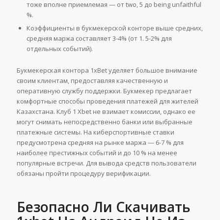
тоже вполне приемлемая — от two, 5 до being unfaithful
%.
Коэффициенты в букмекерской конторе выше средних,
средняя маржа составляет 3-4% (от 1. 5-2% для
отдельных событий).
Букмекерская контора 1xBet уделяет большое внимание
своим клиентам, предоставляя качественную и
оперативную службу поддержки. Букмекер предлагает
комфортные способы проведения платежей для жителей
Казахстана. Клуб 1 Xbet не взимает комиссии, однако ее
могут снимать непосредственно банки или выбранные
платежные системы. На киберспортивные ставки
предусмотрена средняя на рынке маржа — 6-7 % для
наиболее престижных событий и до 10 % на менее
популярные встречи. Для вывода средств пользователи
обязаны пройти процедуру верификации.
Безопасно Ли Скачивать