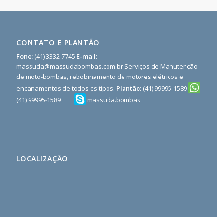
CONTATO E PLANTÃO
Fone:
(41) 3332-7745
E-mail:
massuda@massudabombas.com.br
Serviços de Manutenção
de moto-bombas, rebobinamento de motores elétricos e
encanamentos de todos os tipos.
Plantão:
(41) 99995-1589
(41) 99995-1589
massuda.bombas
;
Rekomendasi
situs
toto
98
LOCALIZAÇÃO
toto
buku
mimpi
3d
terlengkap