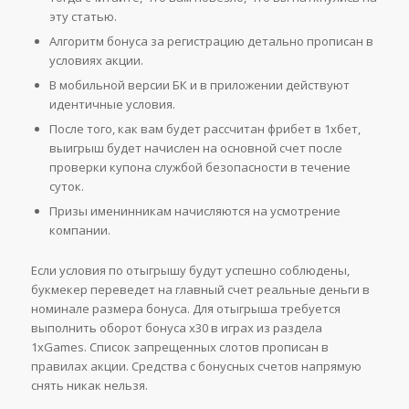
эту статью.
Алгоритм бонуса за регистрацию детально прописан в
условиях акции.
В мобильной версии БК и в приложении действуют
идентичные условия.
После того, как вам будет рассчитан фрибет в 1хбет,
выигрыш будет начислен на основной счет после
проверки купона службой безопасности в течение
суток.
Призы именинникам начисляются на усмотрение
компании.
Если условия по отыгрышу будут успешно соблюдены,
букмекер переведет на главный счет реальные деньги в
номинале размера бонуса. Для отыгрыша требуется
выполнить оборот бонуса х30 в играх из раздела
1xGames. Список запрещенных слотов прописан в
правилах акции. Средства с бонусных счетов напрямую
снять никак нельзя.