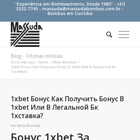
"Experiência em Bombeamento, Desde 1985" - (41)
3332-7745 -
massuda@massudabombas.com.br
-
Bombas em Curitiba
Blog - Últimas notícias
Você está aqui:
Home
/
Moto-Bombas
/
1xbet Бонус Как Получить Бонус В 1xbet Или В Легальной Бк
1хставка?...
1xbet Бонус Как Получить Бонус В
1xbet Или В Легальной Бк
1хставка?
em
Moto-Bombas
Бонус 1xbet За