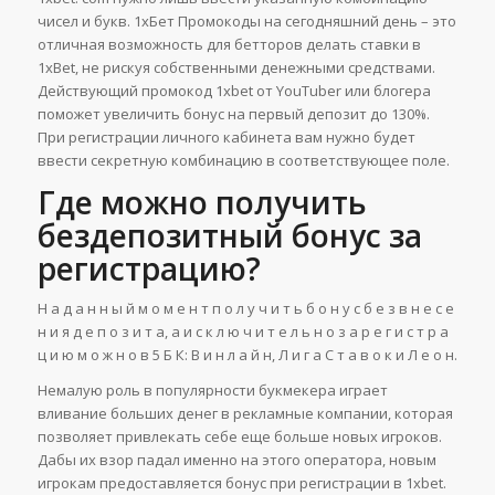
чисел и букв. 1хБет Промокоды на сегодняшний день – это
отличная возможность для бетторов делать ставки в
1xBet, не рискуя собственными денежными средствами.
Действующий промокод 1xbet от YouTuber или блогера
поможет увеличить бонус на первый депозит до 130%.
При регистрации личного кабинета вам нужно будет
ввести секретную комбинацию в соответствующее поле.
Где можно получить
бездепозитный бонус за
регистрацию?
Н а д а н н ы й м о м е н т п о л у ч и т ь б о н у с б е з в н е с е
н и я д е п о з и т а, а и с к л ю ч и т е л ь н о з а р е г и с т р а
ц и ю м о ж н о в 5 Б К: В и н л а й н, Л и г а С т а в о к и Л е о н.
Немалую роль в популярности букмекера играет
вливание больших денег в рекламные компании, которая
позволяет привлекать себе еще больше новых игроков.
Дабы их взор падал именно на этого оператора, новым
игрокам предоставляется бонус при регистрации в 1xbet.