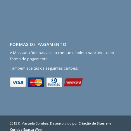
Teruapdate
Terlengkap
Paling
Rekomended
slot
pulsa
asiagame99
FORMAS DE PAGAMENTO
asiagame99
A Massuda Bombas aceita cheque e boleto bancário como
forma de pagamento.
https://benin.groupebgfibank.com/akun-
pro-
Também aceitas os seguintes cartões:
jepang/
https://benin.groupebgfibank.com/link-
slot-
gacor-
luar-
negri/
https://benin.groupebgfibank.com/slot-
paling-
gacor-
2015 © Massuda Bombas. Desenvolvido por
Criação de Sites em
2023/
Curitiba Exacta Web
.