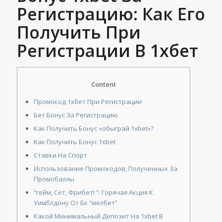
Регистрацию: Как Его
Получить При
Регистрации В 1хбет
Content
Промокод 1хбет При Регистрации
Бет Бонус За Регистрацию
Как Получить Бонус «обыграй 1xbet»?
Как Получить Бонус 1xbet
Ставки На Спорт
Использование Промокодов, Полученных За
Промобаллы
“гейм, Сет, Фрибет! ”: Горячая Акция К
Уимблдону От Бк “мелбет”
Какой Минимальный Депозит На 1xbet В