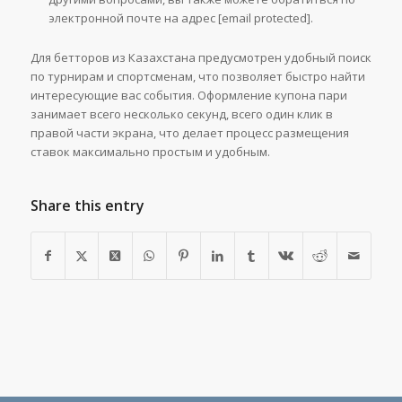
электронной почте на адрес [email protected].
Для бетторов из Казахстана предусмотрен удобный поиск
по турнирам и спортсменам, что позволяет быстро найти
интересующие вас события. Оформление купона пари
занимает всего несколько секунд, всего один клик в
правой части экрана, что делает процесс размещения
ставок максимально простым и удобным.
Share this entry