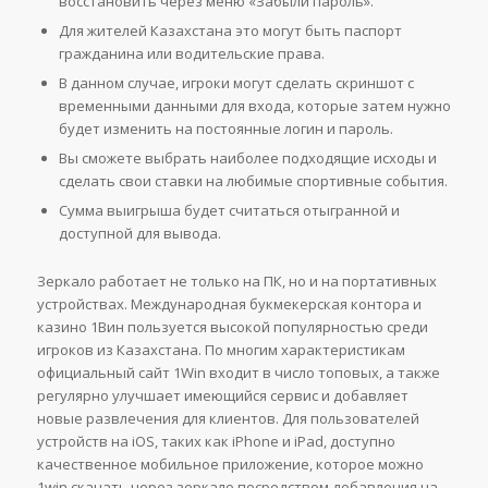
восстановить через меню «Забыли пароль».
Для жителей Казахстана это могут быть паспорт
гражданина или водительские права.
В данном случае, игроки могут сделать скриншот с
временными данными для входа, которые затем нужно
будет изменить на постоянные логин и пароль.
Вы сможете выбрать наиболее подходящие исходы и
сделать свои ставки на любимые спортивные события.
Сумма выигрыша будет считаться отыгранной и
доступной для вывода.
Зеркало работает не только на ПК, но и на портативных
устройствах. Международная букмекерская контора и
казино 1Вин пользуется высокой популярностью среди
игроков из Казахстана. По многим характеристикам
официальный сайт 1Win входит в число топовых, а также
регулярно улучшает имеющийся сервис и добавляет
новые развлечения для клиентов. Для пользователей
устройств на iOS, таких как iPhone и iPad, доступно
качественное мобильное приложение, которое можно
1win скачать через зеркало посредством добавления на