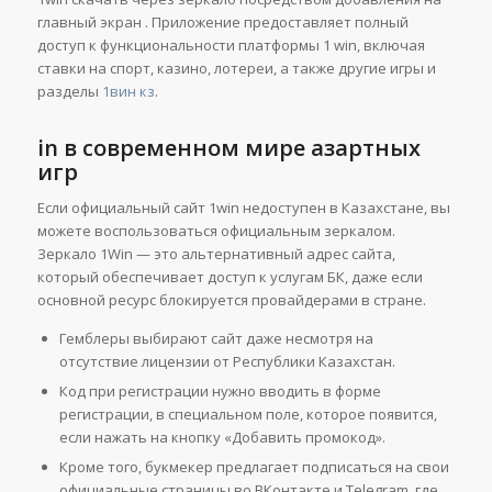
главный экран . Приложение предоставляет полный
доступ к функциональности платформы 1 win, включая
ставки на спорт, казино, лотереи, а также другие игры и
разделы
1вин кз
.
in в современном мире азартных
игр
Если официальный сайт 1win недоступен в Казахстане, вы
можете воспользоваться официальным зеркалом.
Зеркало 1Win — это альтернативный адрес сайта,
который обеспечивает доступ к услугам БК, даже если
основной ресурс блокируется провайдерами в стране.
Гемблеры выбирают сайт даже несмотря на
отсутствие лицензии от Республики Казахстан.
Код при регистрации нужно вводить в форме
регистрации, в специальном поле, которое появится,
если нажать на кнопку «Добавить промокод».
Кроме того, букмекер предлагает подписаться на свои
официальные страницы во ВКонтакте и Telegram, где