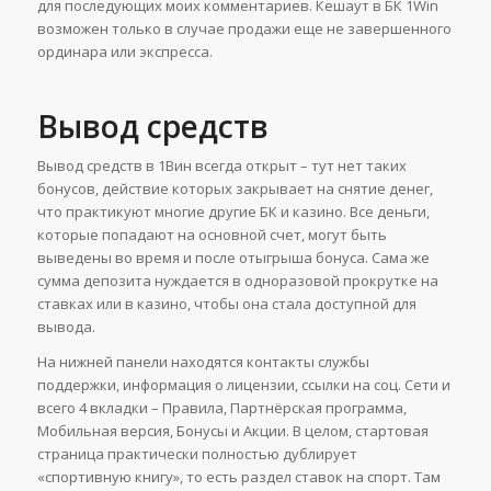
для последующих моих комментариев. Кешаут в БК 1Win
возможен только в случае продажи еще не завершенного
ординара или экспресса.
Вывод средств
Вывод средств в 1Вин всегда открыт – тут нет таких
бонусов, действие которых закрывает на снятие денег,
что практикуют многие другие БК и казино. Все деньги,
которые попадают на основной счет, могут быть
выведены во время и после отыгрыша бонуса. Сама же
сумма депозита нуждается в одноразовой прокрутке на
ставках или в казино, чтобы она стала доступной для
вывода.
На нижней панели находятся контакты службы
поддержки, информация о лицензии, ссылки на соц. Сети и
всего 4 вкладки – Правила, Партнёрская программа,
Мобильная версия, Бонусы и Акции. В целом, стартовая
страница практически полностью дублирует
«спортивную книгу», то есть раздел ставок на спорт. Там