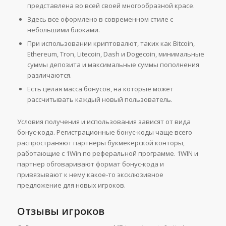
представлена во всей своей многообразной красе.
Здесь все оформлено в современном стиле с
небольшими блоками.
При использовании криптовалют, таких как Bitcoin,
Ethereum, Tron, Litecoin, Dash и Dogecoin, минимальные
суммы депозита и максимальные суммы пополнения
различаются.
Есть целая масса бонусов, на которые может
рассчитывать каждый новый пользователь.
Условия получения и использования зависят от вида
бонус-кода. Регистрационные бонус-коды чаще всего
распространяют партнеры букмекерской конторы,
работающие с 1Win по реферальной программе. 1WIN и
партнер обговаривают формат бонус-кода и
привязывают к нему какое-то эксклюзивное
предложение для новых игроков.
Отзывы игроков