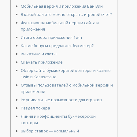
Мобильная версия и приложения Ван Вин
В какой валюте можно открыть игровой счет?
Функционал мобильной версии сайта и
приложения
Итоги обзора приложения 1win
Какие бонусы предлагает букмекер?
ин казино и слоты
Скачать приложение
Обзор сайта букмекерской конторы и казино
1win в Казахстане
Отзывы пользователей о мобильной версии и
приложении
in: уникальные возможности для игроков
Раздел покера
Линия и коэффициенты букмекерской
конторы
Выбор ставок — нормальный