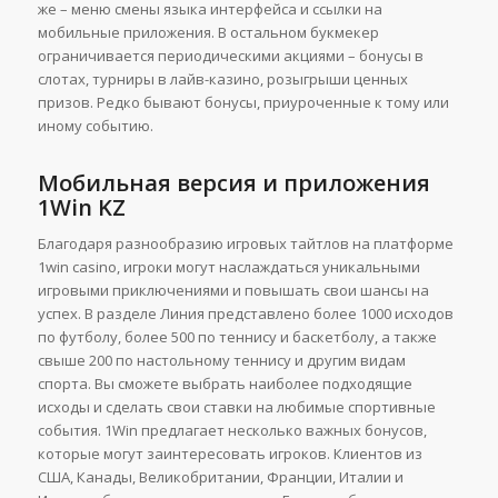
же – меню смены языка интерфейса и ссылки на
мобильные приложения. В остальном букмекер
ограничивается периодическими акциями – бонусы в
слотах, турниры в лайв-казино, розыгрыши ценных
призов. Редко бывают бонусы, приуроченные к тому или
иному событию.
Мобильная версия и приложения
1Win KZ
Благодаря разнообразию игровых тайтлов на платформе
1win casino, игроки могут наслаждаться уникальными
игровыми приключениями и повышать свои шансы на
успех. В разделе Линия представлено более 1000 исходов
по футболу, более 500 по теннису и баскетболу, а также
свыше 200 по настольному теннису и другим видам
спорта. Вы сможете выбрать наиболее подходящие
исходы и сделать свои ставки на любимые спортивные
события. 1Win предлагает несколько важных бонусов,
которые могут заинтересовать игроков. Клиентов из
США, Канады, Великобритании, Франции, Италии и