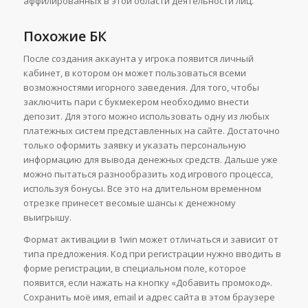
аффилированных в этой области деятельности лиц.
Похожие БК
После создания аккаунта у игрока появится личный
кабинет, в котором он может пользоваться всеми
возможностями игорного заведения. Для того, чтобы
заключить пари с букмекером необходимо внести
депозит. Для этого можно использовать одну из любых
платежных систем представленных на сайте. Достаточно
только оформить заявку и указать персональную
информацию для вывода денежных средств. Дальше уже
можно пытаться разнообразить ход игрового процесса,
используя бонусы. Все это на длительном временном
отрезке принесет весомые шансы к денежному
выигрышу.
Формат активации в 1win может отличаться и зависит от
типа предложения. Код при регистрации нужно вводить в
форме регистрации, в специальном поле, которое
появится, если нажать на кнопку «Добавить промокод».
Сохранить моё имя, email и адрес сайта в этом браузере