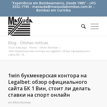
"Experiência em Bombeamento, Desde 1985" - (41)
3332-7745 -
massuda@massudabombas.com.br
-
Bombas em Curitiba
Blog - Últimas notícias
Você está aqui:
Home
/
Moto-Bombas
/
1win букмекерская контора на Legalbet: обзор официального
сайта БК 1 В...
1win букмекерская контора на
Legalbet: обзор официального
сайта БК 1 Вин, стоит ли делать
ставки на спорт онлайн
em
Moto-Bombas