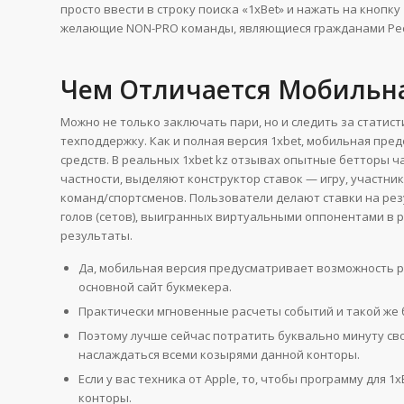
просто ввести в строку поиска «1xBet» и нажать на кнопк
желающие NON-PRO команды, являющиеся гражданами Рес
Чем Отличается Мобильн
Можно не только заключать пари, но и следить за статист
техподдержку. Как и полная версия 1xbet, мобильная пр
средств. В реальных 1xbet kz отзывах опытные бетторы 
частности, выделяют конструктор ставок — игру, участн
команд/спортсменов. Пользователи делают ставки на рез
голов (сетов), выигранных виртуальными оппонентами в р
результаты.
Да, мобильная версия предусматривает возможность р
основной сайт букмекера.
Практически мгновенные расчеты событий и такой же 
Поэтому лучше сейчас потратить буквально минуту св
наслаждаться всеми козырями данной конторы.
Если у вас техника от Apple, то, чтобы программу для 
конторы.