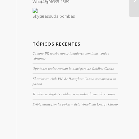
(41) 99995-1589
Ве
massuda.bombas
TÓPICOS RECENTES
Cassino BR recebe novos jogadores com boas-vindas
vibrantes
Opiniones reales revelan la atmósfera de Goldbet Casino
El exclusivo club VIP de Honeybetz Casino recompensa tu
pasión
Tendências digitais moldam o amanhã do mundo cassino
Erfolgsstrategien im Fokus – dein Vorteil mit Energy Casino