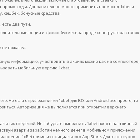
е пожалел. Много акций, включая стартовые, есть ставки с
 промо-коды. Дополнительно можно применить промокод 1xbet и
, кэшбек, бонусные средства.
 есть два пути.
олнительные опции и «фичи» букмекера вроде конструктора ставок
и не пожалел.
лезную информацию, участвовать в акциях можно как на компьютере,
льзовать мобильную версию 1xbet.
о. Но если с приложениями 1xbet для IOS или Android все просто, то
возиться. Авторизация же выполняется при открытии верхнего
альных сведений. Не забудьте выполнить 1xbet вход в ваш личный
увствуй азарт и заработай немного денег в мобильном приложении
риложение 1xBet прямо из официального App Store. Для этого нужно