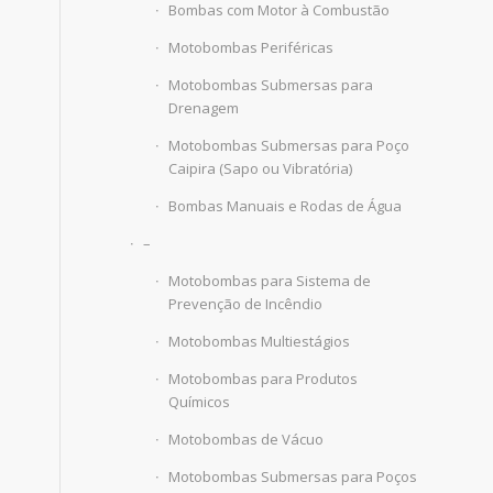
Bombas com Motor à Combustão
Motobombas Periféricas
Motobombas Submersas para
Drenagem
Motobombas Submersas para Poço
Caipira (Sapo ou Vibratória)
Bombas Manuais e Rodas de Água
–
Motobombas para Sistema de
Prevenção de Incêndio
Motobombas Multiestágios
Motobombas para Produtos
Químicos
Motobombas de Vácuo
Motobombas Submersas para Poços