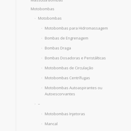
Massuda Bombas
Motobombas
Motobombas
Motobombas para Hidromassagem
Bombas de Engrenagem
Bombas Draga
Bombas Dosadoras e Peristálticas
Motobombas de Circulação
Motobombas Centrífugas
Motobombas Autoaspirantes ou
Autoescorvantes
–
Motobombas Injetoras
Mancal