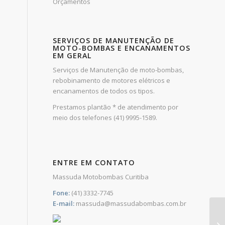
Orçamentos
SERVIÇOS DE MANUTENÇÃO DE
MOTO-BOMBAS E ENCANAMENTOS
EM GERAL
Serviços de Manutenção de moto-bombas,
rebobinamento de motores elétricos e
encanamentos de todos os tipos.
Prestamos plantão * de atendimento por
meio dos telefones (41) 9995-1589.
ENTRE EM CONTATO
Massuda Motobombas Curitiba
Fone:
(41) 3332-7745
E-mail:
massuda@massudabombas.com.br
1х