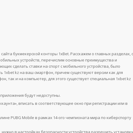
айта букмекерской конторы 1xBet. Расскажем о главных разделах, 
мобильных устройств, перечислим основные преимущества и
ющих сделать ставки на спорт с мобильного устройства, было
ть 1xbet kz на ваш смартфон, причем существуют версии как для
ефон, так и на компьютер, для этого существует специальная 1xbet kz
 приложения будут недоступны.
ккаунта», вписать в соответствующее окно при регистрации или в
плине PUBG Mobile в рамках 14-ого чемпионата мира по киберспорту
, нужно в настройках безопасности устройства разрешить установк