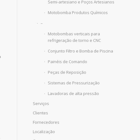
Semi-artesiano e Poços Artesianos
Motobomba Produtos Químicos
–
Motobombas verticais para
refrigeração de torno e CNC
Conjunto Filtro e Bomba de Piscina
о
Painéis de Comando
Peças de Reposição
Sistemas de Pressurização
Lavadoras de alta pressão
Serviços
Clientes
Fornecedores
Localização
у