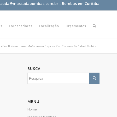
suda@massudabombas.com.br
- Bombas em Curitiba
es
Fornecedores
Localização
Orçamentos
1хбет В Казахстане Мобильная Версия Как Скачать Бк 1xbet Mobile...
BUSCA
MENU
Home