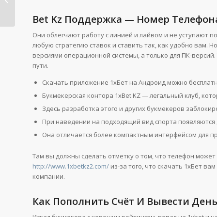
Версия Как Скачать...
Bet Kz Поддержка — Номер Телефон
Они облегчают работу с линией и лайвом и не уступают п
любую стратегию ставок и ставить так, как удобно вам. 
версиями операционной системы, а только для ПК-версий. 
пути.
Скачать приложение 1хБет на Андроид можно бесплатн
Букмекерская контора 1xBet KZ — легальный клуб, кот
Здесь разработка этого и других букмекеров заблокир
При наведении на подходящий вид спорта появляются 
Она отличается более компактным интерфейсом для пр
Там вы должны сделать отметку о том, что телефон может
http://www.1xbetkz2.com/
из-за того, что скачать 1хБет ва
компании.
Как Пополнить Счёт И Вывести День