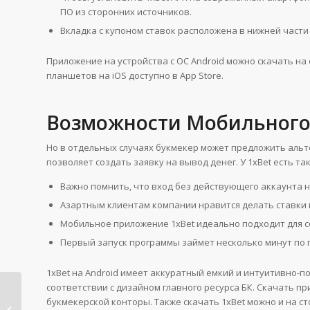
ПО из сторонних источников.
Вкладка с купоном ставок расположена в нижней части
Приложение на устройства с ОС Android можно скачать на
планшетов на iOS доступно в App Store.
Возможности Мобильного
Но в отдельных случаях букмекер может предложить аль
позволяет создать заявку на вывод денег. У 1хBet есть т
Важно помнить, что вход без действующего аккаунта 
Азартным клиентам компании нравится делать ставки 
Мобильное приложение 1xBet идеально подходит для с
Первый запуск программы займет несколько минут по п
1xBet на Android имеет аккуратный емкий и интуитивно-п
соответствии с дизайном главного ресурса БК. Скачать п
букмекерской конторы. Также скачать 1xBet можно и на с
1хбет В Казахстане Мобильная