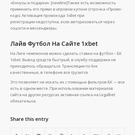
«Бонусы и подарки». [newline]Также есть возможность
применить его прямо в игровом купоне (строчка «Промо-
код»). Активация промокода 1xBet при
регистрации недоступна, если авторизоваться через
соцсети и мессенджеры.
Лайв Футбол На Сайте 1xbet
На Лиге чемпионов можно сделать ставки на футбол – БК
1xbet. Вывод средств быстрый, в службу поддержки не
приходилось обращаться. Трансляции по live
качественные, в телефоне все грузится.
Это позволяет не искать их с помощью фильтров БК — все
есть в одном месте. При использовании материалов
сайта на других ресурсах активная ссылка на Legalbet
обязательна.
Share this entry