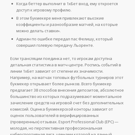
Когда беттер выполнит в 1хБет вход, ему откроется
доступ к игровому профилю.
В этом букмекере меня привлекают высокие
коэффициенты и разнообразие матчей, на которые
можно делать ставки».
Адриан по ошибке передал пас Фелишу, который
совершил голевую передачу Льоренте.
Если трансляции поединка нет, то игрокам доступна
детальная статистика в матч-центре. Роспись событий в
линии 1хБет зависит от степени их значимости.
Например, на матчах топовых футбольных турниров этот
букмекер открывает более рынков. Всего букмекер
предлагает 38 способов внесения депозитов, абсолютное
большинство из которых подразумевают моментальное
зачисление средств на игровой счет без дополнительных
комиссий. Оценка букмекерской конторы зависит от
оценок пользователей в верифицированных
(проверенных) отзывах. Esport Professional Club (EPC) —
молодая, но перспективная профессиональная
киберспортивная лига, членами которой на данный