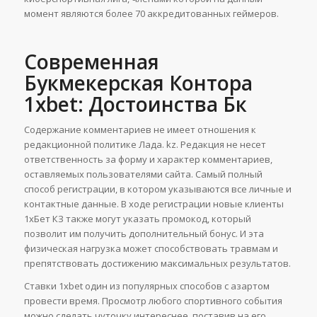
момент являются более 70 аккредитованных геймеров.
Современная
Букмекерская Контора
1xbet: Достоинства Бк
Содержание комментариев не имеет отношения к
редакционной политике Лада. kz. Редакция не несет
ответственность за форму и характер комментариев,
оставляемых пользователями сайта. Самый полный
способ регистрации, в котором указываются все личные и
контактные данные. В ходе регистрации новые клиенты
1хБет КЗ также могут указать промокод, который
позволит им получить дополнительный бонус. И эта
физическая нагрузка может способствовать травмам и
препятствовать достижению максимальных результатов.
Ставки 1xbet один из популярных способов с азартом
провести время. Просмотр любого спортивного события
можно сделать чуточку интереснее, поставив на его