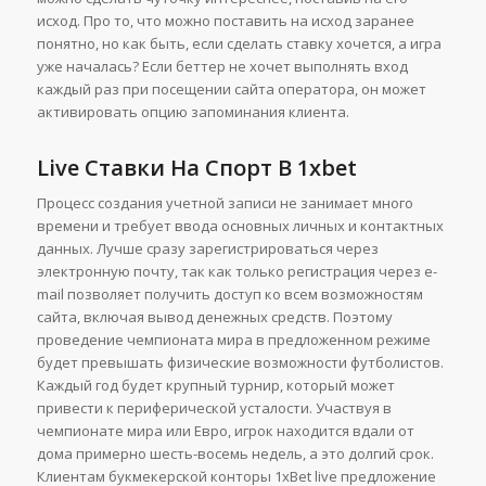
исход. Про то, что можно поставить на исход заранее
понятно, но как быть, если сделать ставку хочется, а игра
уже началась? Если беттер не хочет выполнять вход
каждый раз при посещении сайта оператора, он может
активировать опцию запоминания клиента.
Live Ставки На Спорт В 1xbet
Процесс создания учетной записи не занимает много
времени и требует ввода основных личных и контактных
данных. Лучше сразу зарегистрироваться через
электронную почту, так как только регистрация через e-
mail позволяет получить доступ ко всем возможностям
сайта, включая вывод денежных средств. Поэтому
проведение чемпионата мира в предложенном режиме
будет превышать физические возможности футболистов.
Каждый год будет крупный турнир, который может
привести к периферической усталости. Участвуя в
чемпионате мира или Евро, игрок находится вдали от
дома примерно шесть-восемь недель, а это долгий срок.
Клиентам букмекерской конторы 1xBet live предложение