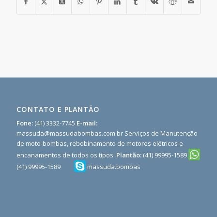
CONTATO E PLANTÃO
Fone:
(41) 3332-7745
E-mail:
massuda@massudabombas.com.br
Serviços de Manutenção
de moto-bombas, rebobinamento de motores elétricos e
encanamentos de todos os tipos.
Plantão:
(41) 99995-1589
(41) 99995-1589
massuda.bombas
;
Rekomendasi
situs