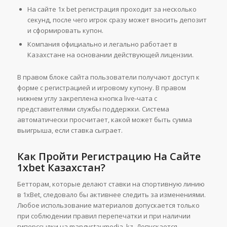
На сайте 1x bet регистрация проходит за несколько
секунд, после чего игрок сразу может вносить депозит
и сформировать купон.
Компания официально и легально работает в
Казахстане на основании действующей лицензии.
В правом блоке сайта пользователи получают доступ к
форме с регистрацией и игровому купону. В правом
нижнем углу закреплена кнопка live-чата с
представителями службы поддержки. Система
автоматически просчитает, какой может быть сумма
выигрыша, если ставка сыграет.
Как Пройти Регистрацию На Сайте
1xbet Казахстан?
Бетторам, которые делают ставки на спортивную линию
в 1xBet, следовало бы активнее следить за изменениями.
Любое использование материалов допускается только
при соблюдении правил перепечатки и при наличии
гиперссылки на mangystaumedia. kz. Допускается