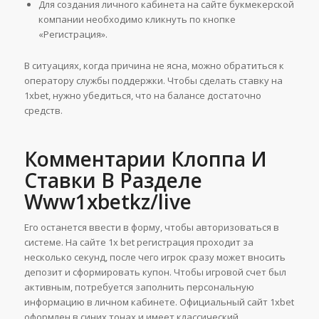
Для создания личного кабинета на сайте букмекерской
компании необходимо кликнуть по кнопке
«Регистрация».
В ситуациях, когда причина не ясна, можно обратиться к
оператору службы поддержки. Чтобы сделать ставку на
1xbet, нужно убедиться, что на балансе достаточно
средств.
Комментарии Клоппа И
Ставки В Разделе
Www1xbetkz/live
Его останется ввести в форму, чтобы авторизоваться в
системе. На сайте 1x bet регистрация проходит за
несколько секунд, после чего игрок сразу может вносить
депозит и сформировать купон. Чтобы игровой счет был
активным, потребуется заполнить персональную
информацию в личном кабинете. Официальный сайт 1xbet
оформлен в синих тонах и имеет классический