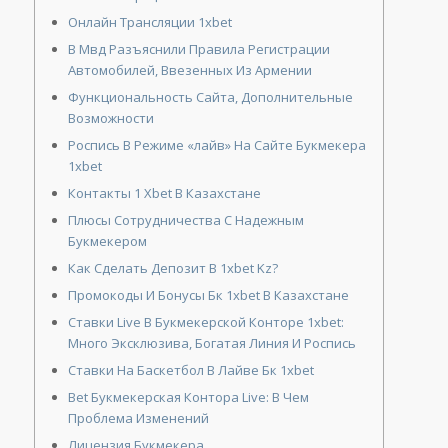
Онлайн Трансляции 1xbet
В Мвд Разъяснили Правила Регистрации
Автомобилей, Ввезенных Из Армении
Функциональность Сайта, Дополнительные
Возможности
Роспись В Режиме «лайв» На Сайте Букмекера
1xbet
Контакты 1 Xbet В Казахстане
Плюсы Сотрудничества С Надежным
Букмекером
Как Сделать Депозит В 1xbet Kz?
Промокоды И Бонусы Бк 1xbet В Казахстане
Ставки Live В Букмекерской Конторе 1xbet:
Много Эксклюзива, Богатая Линия И Роспись
Ставки На Баскетбол В Лайве Бк 1xbet
Bet Букмекерская Контора Live: В Чем
Проблема Изменений
Лицензия Букмекера